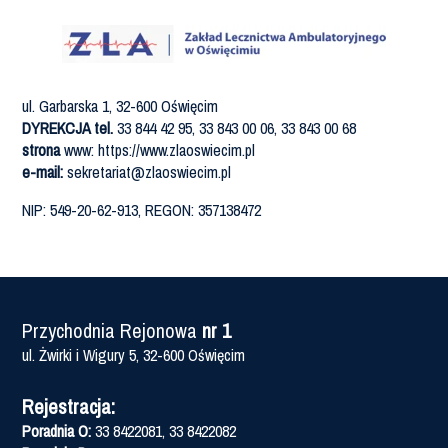
ul. Garbarska 1, 32-600 Oświęcim
DYREKCJA tel.
33 844 42 95, 33 843 00 06, 33 843 00 68
strona
www: https://www.zlaoswiecim.pl
e-mail:
sekretariat@zlaoswiecim.pl
NIP: 549-20-62-913, REGON: 357138472
Przychodnia Rejonowa
nr 1
ul. Żwirki i Wigury 5, 32-600 Oświęcim
Rejestracja:
Poradnia O:
33 8422081, 33 8422082