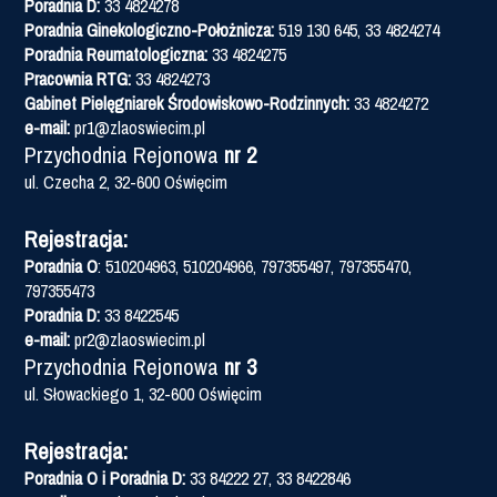
Poradnia D:
33 4824278
Poradnia Ginekologiczno-Położnicza:
519 130 645, 33 4824274
Poradnia Reumatologiczna:
33 4824275
Pracownia RTG:
33 4824273
Gabinet Pielęgniarek Środowiskowo-Rodzinnych:
33 4824272
e-mail:
pr1@zlaoswiecim.pl
Przychodnia Rejonowa
nr 2
ul. Czecha 2, 32-600 Oświęcim
Rejestracja:
Poradnia O
: 510204963, 510204966, 797355497, 797355470,
797355473
Poradnia D:
33 8422545
e-mail:
pr2@zlaoswiecim.pl
Przychodnia Rejonowa
nr 3
ul. Słowackiego 1, 32-600 Oświęcim
Rejestracja:
Poradnia O i Poradnia D:
33 84222 27, 33 8422846